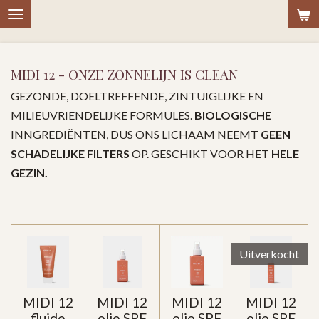
Ga
direct
naar
MIDI 12 - ONZE ZONNELIJN IS CLEAN
de
hoofdinhoud
GEZONDE, DOELTREFFENDE, ZINTUIGLIJKE EN
MILIEUVRIENDELIJKE FORMULES.
BIOLOGISCHE
INNGREDIËNTEN, DUS ONS LICHAAM NEEMT
GEEN
SCHADELIJKE FILTERS
OP. GESCHIKT VOOR HET
HELE
GEZIN.
Uitverkocht
MIDI 12
MIDI 12
MIDI 12
MIDI 12
fluide
olie SPF
olie SPF
olie SPF