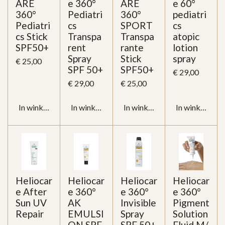
ARE
e 360°
ARE
e 60°
360°
Pediatri
360°
pediatri
Pediatri
cs
SPORT
cs
cs Stick
Transpa
Transpa
atopic
SPF50+
rent
rante
lotion
Spray
Stick
spray
€ 25,00
SPF 50+
SPF50+
€ 29,00
€ 29,00
€ 25,00
In winkelwagen
In winkelwagen
In winkelwagen
In winkelwag
Heliocar
Heliocar
Heliocar
Heliocar
e After
e 360°
e 360°
e 360°
Sun UV
AK
Invisible
Pigment
Repair
EMULSI
Spray
Solution
ON SPF
SPF 50+
Fluid M/