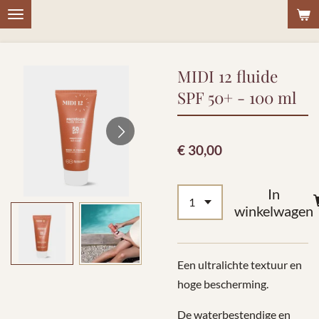
Ga
direct
naar
MIDI 12 fluide
de
hoofdinhoud
SPF 50+ - 100 ml
€ 30,00
In
winkelwagen
Een ultralichte textuur en
hoge bescherming.
De waterbestendige en