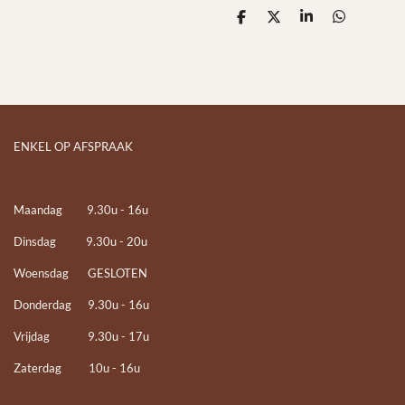
D
D
S
D
e
e
h
e
l
e
a
l
e
l
r
e
n
e
n
ENKEL OP AFSPRAAK
Maandag 9.30u - 16u
Dinsdag 9.30u - 20u
Woensdag GESLOTEN
Donderdag 9.30u - 16u
Vrijdag 9.30u - 17u
Zaterdag 10u - 16u