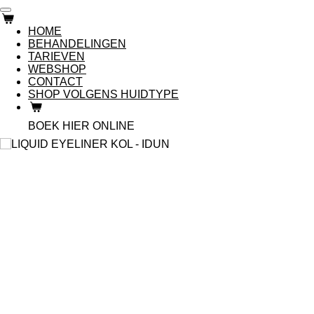
Ga
direct
HOME
naar
BEHANDELINGEN
de
TARIEVEN
hoofdinhoud
WEBSHOP
CONTACT
SHOP VOLGENS HUIDTYPE
BOEK HIER ONLINE