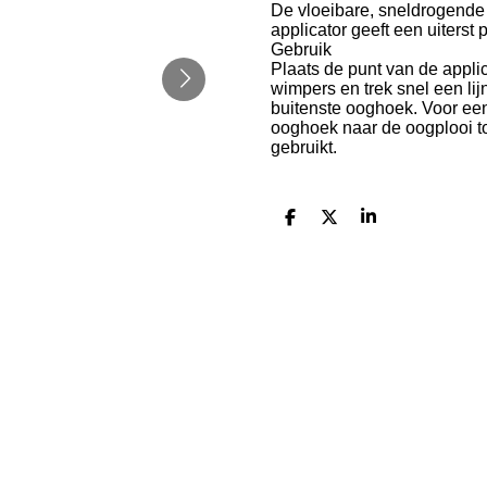
De vloeibare, sneldrogende t
applicator geeft een uiterst
Gebruik
Plaats de punt van de appli
wimpers en trek snel een li
buitenste ooghoek. Voor een 
ooghoek naar de oogplooi to
gebruikt.
D
D
S
e
e
h
l
e
a
e
l
r
n
e