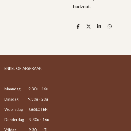
badzout.
D
D
S
D
e
e
h
e
l
e
a
l
e
l
r
e
n
e
n
ENKEL OP AFSPRAAK
Maandag 9.30u - 16u
Dinsdag 9.30u - 20u
Woensdag GESLOTEN
Donderdag 9.30u - 16u
Vrijdag 9.30u - 17u