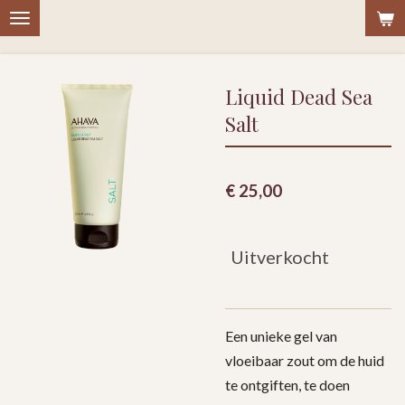
Ga
direct
naar
Liquid Dead Sea
de
hoofdinhoud
Salt
€ 25,00
Uitverkocht
Een unieke gel van
vloeibaar zout om de huid
te ontgiften, te doen