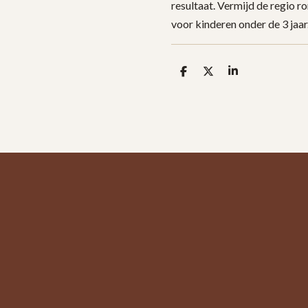
resultaat. Vermijd de regio r
voor kinderen onder de 3 jaar
D
D
S
e
e
h
l
e
a
e
l
r
n
e