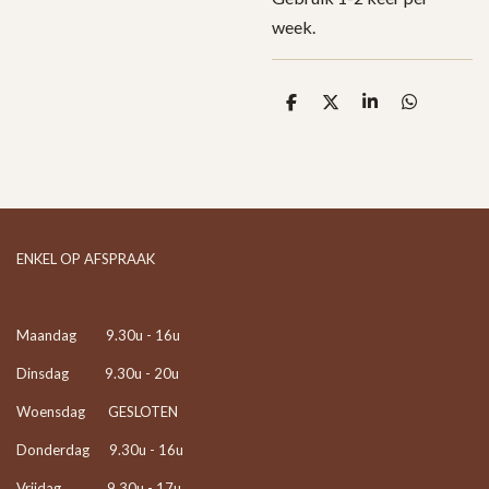
week.
D
D
S
D
e
e
h
e
l
e
a
l
e
l
r
e
n
e
n
ENKEL OP AFSPRAAK
Maandag 9.30u - 16u
Dinsdag 9.30u - 20u
Woensdag GESLOTEN
Donderdag 9.30u - 16u
Vrijdag 9.30u - 17u