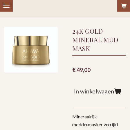
Ga
direct
naar
24K GOLD
de
hoofdinhoud
MINERAL MUD
MASK
€ 49,00
In winkelwagen
Mineraalrijk
moddermasker verrijkt