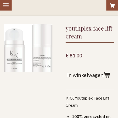
Ga
direct
naar
youthplex face lift
de
hoofdinhoud
cream
€ 81,00
In winkelwagen
KRX Youthplex Face Lift
Cream
100% gerecycled en