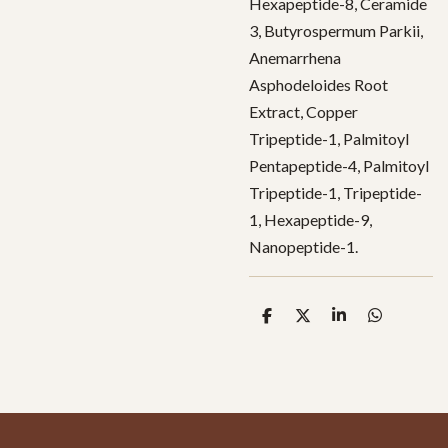
Hexapeptide-8, Ceramide
3, Butyrospermum Parkii,
Anemarrhena
Asphodeloides Root
Extract, Copper
Tripeptide-1, Palmitoyl
Pentapeptide-4, Palmitoyl
Tripeptide-1, Tripeptide-
1, Hexapeptide-9,
Nanopeptide-1.
D
D
S
D
e
e
h
e
l
e
a
l
e
l
r
e
n
e
n