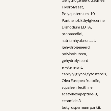
Gehydrogeneerd Zetmeel
Hydrolysaat,
Polyquaternium-10,
Panthenol, Ethylglycerine,
Dishodium EDTA,
propaandiol,
natriumhyaluronaat,
gehydrogeneerd
polyisobuteen,
gehydrolyseerd
erwteneiwit,
caprylylglycol, fytosterois,
Olea Europea fruitolie,
squaleen, lecithine,
acetylhexapeptide-8,
ceramide 3,
butyrospermum parkii,