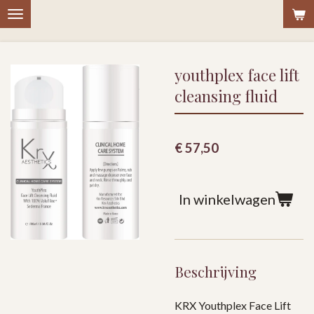
Ga
direct
naar
youthplex face lift
de
hoofdinhoud
cleansing fluid
€ 57,50
In winkelwagen
Beschrijving
KRX Youthplex Face Lift