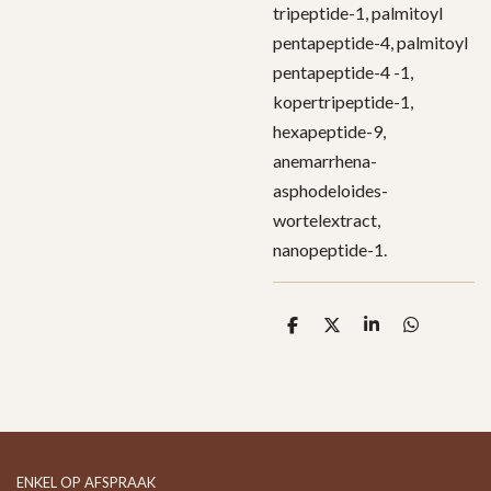
tripeptide-1, palmitoyl
pentapeptide-4, palmitoyl
pentapeptide-4 -1,
kopertripeptide-1,
hexapeptide-9,
anemarrhena-
asphodeloides-
wortelextract,
nanopeptide-1.
D
D
S
D
e
e
h
e
l
e
a
l
e
l
r
e
n
e
n
ENKEL OP AFSPRAAK